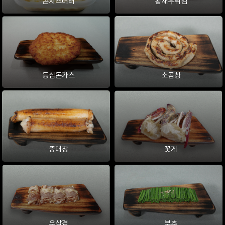
콘치즈버터
왕새우튀김
등심돈가스
소곱창
뚱대창
꽃게
우삼겹
부추