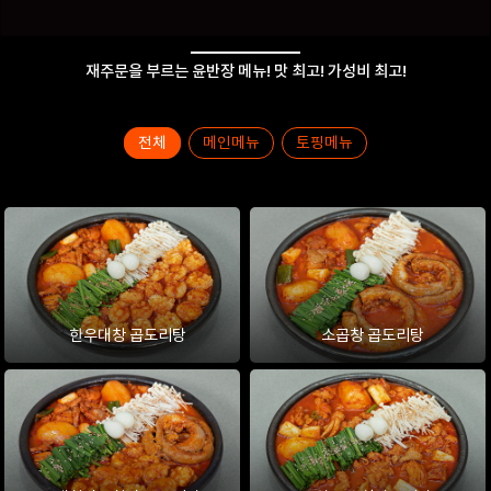
재주문을 부르는 윤반장 메뉴! 맛 최고! 가성비 최고!
전체
메인메뉴
토핑메뉴
한우대창 곱도리탕
소곱창 곱도리탕