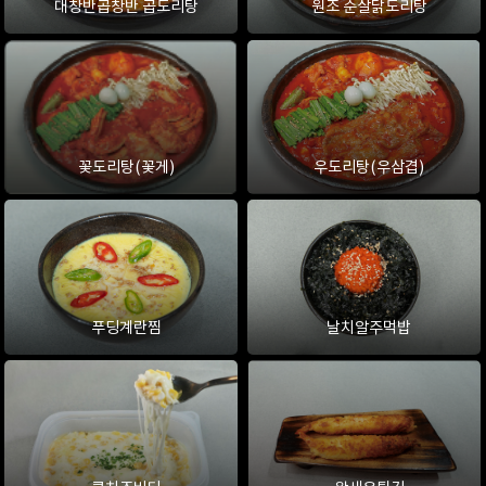
대창반곱창반 곱도리탕
원조 순살닭도리탕
꽃도리탕(꽃게)
우도리탕(우삼겹)
푸딩계란찜
날치알주먹밥