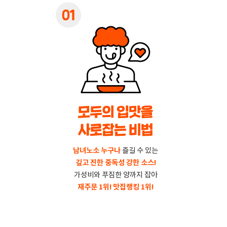
남녀노소 누구나
즐길 수 있는
깊고 진한 중독성 강한 소스!
가성비와 푸짐한 양까지 잡아
재주문 1위! 맛집랭킹 1위!